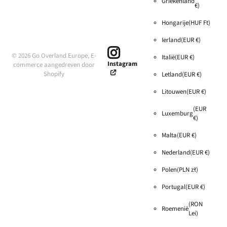
Griekenland
€)
Hongarije
(HUF Ft)
Ierland
(EUR €)
©
2026
Go Overland Europe,
E-
Italië
(EUR €)
Instagram
commerce aangedreven door
Shopify
Letland
(EUR €)
Litouwen
(EUR €)
(EUR
Luxemburg
€)
Malta
(EUR €)
Nederland
(EUR €)
Polen
(PLN zł)
Portugal
(EUR €)
(RON
Roemenië
Lei)