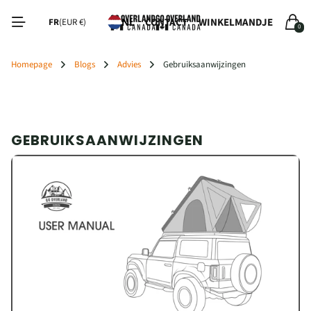
CONTACT
WINKELMANDJE
NL
FR
(EUR €)
0
Homepage
Blogs
Advies
Gebruiksaanwijzingen
GEBRUIKSAANWIJZINGEN