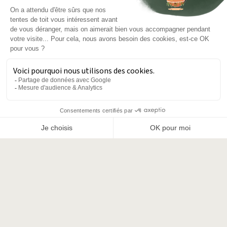
Instagram
commerce aangedreven door
VOIR SUR LA CARTE
Shopify
Letland
(EUR €)
Litouwen
(EUR €)
contact@vagabonde.co
(EUR
Luxemburg
vagabonde.co/
€)
1 impasse du Minotier
Malta
(EUR €)
81700 Puylaurens
France
Nederland
(EUR €)
Modèle(s) en exposition
Polen
(PLN zł)
JOURNEY
Portugal
(EUR €)
Vente
(RON
Roemenië
Lei)
Verenigd
(GBP
Koninkrijk
£)
Slowakije
(EUR €)
Slovenië
(EUR €)