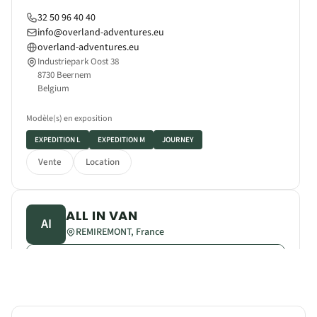
32 50 96 40 40
info@overland-adventures.eu
overland-adventures.eu
Industriepark Oost 38
8730 Beernem
Belgium
Modèle(s) en exposition
EXPEDITION L
EXPEDITION M
JOURNEY
Vente
Location
ALL IN VAN
AI
REMIREMONT, France
VOIR SUR LA CARTE
+33 7 66 36 84 40