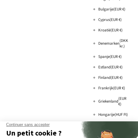
TENTE TOIT
Bulgarije
(EUR €)
La Séguinière, France
Cyprus
(EUR €)
VOIR SUR LA CARTE
Kroatië
(EUR €)
(DKK
+33 7 62 28 54 94
Denemarken
kr.)
tentetoit@gmail.com
www.tentetoit.com/
Spanje
(EUR €)
6 rue de Hollande
Estland
(EUR €)
49280 La Séguinière
France
Finland
(EUR €)
Modèle(s) en exposition
Frankrijk
(EUR €)
EXPEDITION XL
JOURNEY
(EUR
Griekenland
€)
Vente
Hongarije
(HUF Ft)
Irlande
(EUR €)
VAGABONDE
©
2026
Go Overland Europe,
E-
Puylaurens, France
Italië
(EUR €)