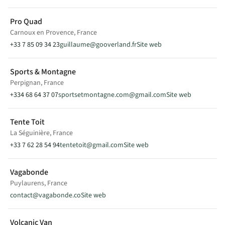
EXPEDITION L
EXPEDITION M
JOURNEY
Pro Quad
Vente
Carnoux en Provence, France
+33 7 85 09 34 23
guillaume@gooverland.fr
Site web
LAND PASSION
LP
Sports & Montagne
Putot-en-Auge, France
Perpignan, France
VOIR SUR LA CARTE
+334 68 64 37 07
sportsetmontagne.com@gmail.com
Site web
Tente Toit
+33 7 43 57 59 91
La Séguinière, France
landpassionnormandie@gmail.com
+33 7 62 28 54 94
tentetoit@gmail.com
Site web
1552 Route de Rouen
14430 Putot-en-Auge
France
Vagabonde
Puylaurens, France
Modèle(s) en exposition
contact@vagabonde.co
Site web
EXPEDITION XL
Vente
Volcanic Van