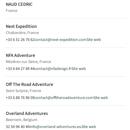
France
NAUD CEDRIC
France
Modèle(s) en exposition
EXPEDITION L
Next Expedition
Vente
Chabanière, France
+33 6 51 26 76 62
contact@next-expedition.com
Site web
GARAGE GERENTES
NFA Adventure
GG
CHARBONNIER LES MINES, France
Mézières-sur-Seine, France
+33 6 64 27 89 44
contact@nfadesign.fr
Site web
VOIR SUR LA CARTE
Off The Road Adventure
Saint Sulpice, France
+33 6 76 67 57 10
gerentes.kevin@outlook.fr
+33 6 88 76 96 09
contact@offtheroadaventure.com
Site web
1 CHEMIN DES PAGEGIES
63340 CHARBONNIER LES MINES
Overland Adventures
France
Beernem, Belgium
32 50 96 40 40
info@overland-adventures.eu
Site web
Modèle(s) en exposition