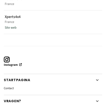
France
Xperts4x4
OFF THE ROAD ADVENTURE
France
Saint Sulpice, France
Site web
VOIR SUR LA CARTE
+33 6 88 76 96 09
contact@offtheroadaventure.com
offtheroadaventure.com
Instagram
1862 Route de Cognin
73160 Saint Sulpice
France
STARTPAGINA
Modèle(s) en exposition
Contact
EXPEDITION M
Vente
VRAGEN?