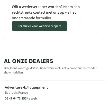
contact@all-in-van-evasion.fr
Wilt u wederverkoper worden? Neem dan
all-in-van-evasion.fr
7 RUE DES BRASSERIES
rechtstreeks contact met ons op via het
88200 REMIREMONT
onderstaande formulier.
France
Formulier voor wederverkopers
Modèle(s) en exposition
EXPEDITION M
Vente
Location
AL ONZE DEALERS
AVENTURE LOISIRS ET VANS
Bekijk ons volledige distributienetwerk, inclusief verkooppunten zonder
showmodellen.
PEIPIN, France
VOIR SUR LA CARTE
Adventure 4x4 Equipment
Baurech, France
06 47 64 73 85
Site web
+33 7 89 24 00 57
contact@aventure-loisirs-et-vans.fr