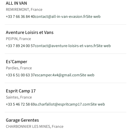
ALL IN VAN
aventure-loisirs-et-vans.fr/
REMIREMONT, France
1 CHEMIN DE CHAMPARLAU
04200 PEIPIN
+33 7 66 36 84 40
contact@all-in-van-evasion.fr
Site web
France
Aventure Loisirs et Vans
Modèle(s) en exposition
PEIPIN, France
JOURNEY
+33 7 89 24 00 57
contact@aventure-loisirs-et-vans.fr
Site web
Vente
Es'Camper
Pardies, France
ES'CAMPER
+33 6 51 00 63 37
escamper.4x4@gmail.com
Site web
Pardies, France
VOIR SUR LA CARTE
Esprit Camp 17
Saintes, France
+33 5 46 72 58 69
a.charfallot@espritcamp17.com
Site web
+33 6 51 00 63 37
escamper.4x4@gmail.com
Garage Gerentes
escamper4x4.com/
1 Place de l'Église
CHARBONNIER LES MINES, France