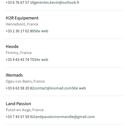
64150 Pardies
+33 6 76 67 57 10
gerentes.kevin@outlook.fr
France
H2R Equipement
Modèle(s) en exposition
Hennebont, France
EXPEDITION L
+33 2 30 17 02 80
Site web
Vente
Heode
Firminy, France
+33 4 83 43 74 75
Site web
ESPRIT CAMP 17
Saintes, France
iNomads
Ogeu-Les-Bains, France
VOIR SUR LA CARTE
+33 6 63 58 20 82
contact@inomad.com
Site web
+33 5 46 72 58 69
Land Passion
a.charfallot@espritcamp17.com
Putot-en-Auge, France
www.esprit-camp-17.fr/
+33 7 43 57 59 91
landpassionnormandie@gmail.com
Terre de beauliau - Route de Cognac
17100 Saintes